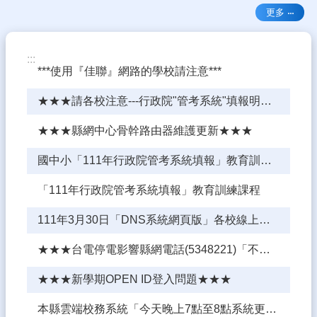
園
更多
成
果
:::
學
***使用『佳聯』網路的學校請注意***
生
專
★★★請各校注意---行政院"管考系統"填報明天(4/30)截止★★★
區
★★★縣網中心骨幹路由器維護更新★★★
宣
導
國中小「111年行政院管考系統填報」教育訓練---簡報檔(1110416更新)
專
區
「111年行政院管考系統填報」教育訓練課程
課
111年3月30日「DNS系統網頁版」各校線上研習★★★研習前注意事項★★★
程
計
★★★台電停電影響縣網電話(5348221)「不通」，請改撥網路電話★★★
畫
★★★新學期OPEN ID登入問題★★★
熱
門
本縣雲端校務系統「今天晚上7點至8點系統更新憑證」
關