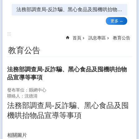
鍵
法務部調查局-反詐騙、黑心食品及囤機哄抬物品宣導等事項
字
回
更多
首
:::
頁
首頁
訊息專區
教育公告
網
教育公告
站
導
覽
法務部調查局-反詐騙、黑心食品及囤機哄抬物
品宣導等事項
雲
林
發布單位：縣網中心
縣
聯絡人：沈德清
教
育
法務部調查局-反詐騙、黑心食品及囤
網
機哄抬物品宣導等事項
教
育
部
相關圖片