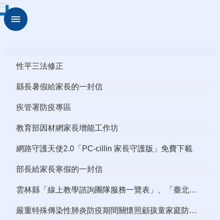
:::
跳到主要內容區塊
進
階
搜
尋
性平三法修正
訊
息
縣長暑假給家長的一封信
專
區
疾管署防疫專區
認
識
教育部因材網家長增能工作坊
育
英
網路守護天使2.0「PC-cillin 家長守護版」免費下載
行
部長給家長寒假的一封信
政
處
雲林縣「線上教學諮詢團隊服務一覽表」、「臺北酷課 雲線上教學諮詢團隊一覽表」
室
嚴重特殊傳染性肺炎防疫期間關懷照顧孩童家庭防疫補貼 作業須知
校